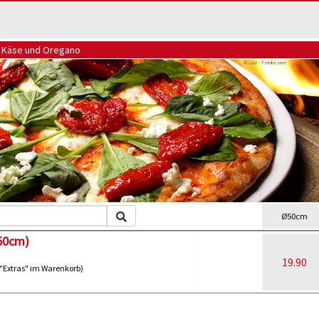
, Käse und Oregano
Ø50cm
(50cm)
19.90
 "Extras" im Warenkorb)